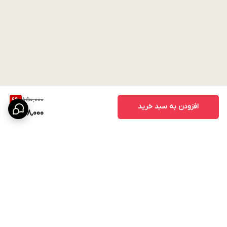
850,000
9
%
افزودن به سبد خرید
768,000
برگشت به بالا