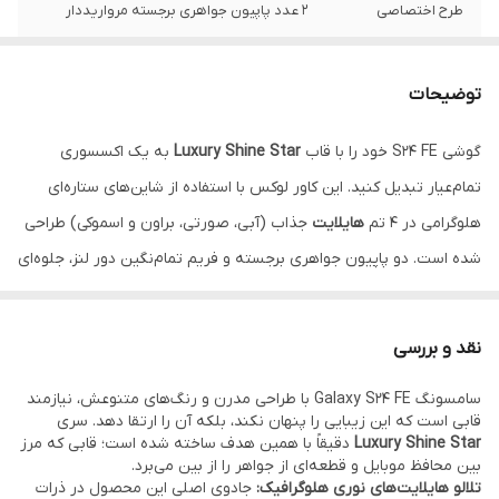
طرح اختصاصی
۲ عدد پاپیون جواهری برجسته مرواریددار
تکنولوژی نوری
هایلایت هلوگرامی ستاره‌ای (۴ رنگ)
توضیحات
محافظت دوربین
فریم نگین‌کاری شده با لبه برجسته
گوشی S24 FE خود را با قاب
Luxury Shine Star
به یک اکسسوری
انتخاب رنگ
هایلایت صورتی، آبی، براون، اسموکی
تمام‌عیار تبدیل کنید. این کاور لوکس با استفاده از شاین‌های ستاره‌ای
متریال بدنه
TPU شفاف ضد شوک و ضد زردی
هلوگرامی در ۴ تم
هایلایت
جذاب (آبی، صورتی، براون و اسموکی) طراحی
شده است. دو پاپیون جواهری برجسته و فریم تمام‌نگین دور لنز، جلوه‌ای
سه‌بعدی و مجلل به گوشی می‌بخشد. بدنه شفاف این گارد با حفظ رنگ
اصلی و جذاب سری FE، محافظتی ۳۶۰ درجه و ایمن را فراهم می‌کند.
نقد
نقد و بررسی
و اقساط از ترب پی و اسنپ پی و دیجی پی
سامسونگ Galaxy S24 FE با طراحی مدرن و رنگ‌های متنوعش، نیازمند
قابی است که این زیبایی را پنهان نکند، بلکه آن را ارتقا دهد. سری
Luxury Shine Star
دقیقاً با همین هدف ساخته شده است؛ قابی که مرز
بین محافظ موبایل و قطعه‌ای از جواهر را از بین می‌برد.
تلالو هایلایت‌های نوری هلوگرافیک:
جادوی اصلی این محصول در ذرات