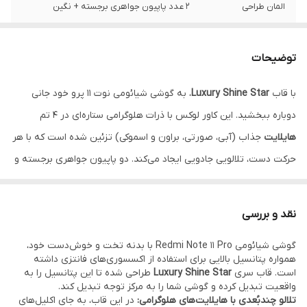
المان طراحی
۲ عدد پاپیون جواهری برجسته + نگین
تکنولوژی نوری
هایلایت هلوگرامی ستاره‌ای (۴ رنگ)
توضیحات
محافظ لنز
دارد (فریم نگین‌کاری شده برجسته)
با قاب
Luxury Shine Star
، به گوشی شیائومی نوت ۱۱ پرو خود جانی
رنگ‌بندی
هایلایت صورتی، آبی، براون، اسموکی
دوباره ببخشید. این کاور لوکس با ذرات هلوگرامی ستاره‌ای در ۴ تم
متریال بدنه
TPU شفاف ضد شوک و ضد زردی
هایلایت
جذاب (آبی، صورتی، براون و اسموکی) تزئین شده است که با هر
حرکت دست، تلالویی جادویی ایجاد می‌کند. دو پاپیون جواهری برجسته و
نگین‌کاری‌های ظریف دور فریم و محافظ لنز، این قاب را به انتخابی
بی‌نظیر برای مراسم‌ها تبدیل کرده است. بدنه شفاف این گارد، رنگ بدنه
نقد و بررسی
گوشی شما را با درخشش ستاره‌ها ادغام می‌کند.
نقد و اقساط از ترب پی و
گوشی شیائومی Redmi Note 11 Pro با بدنه تخت و خوش‌دست خود،
اسنپ پی و دیجی پی
همواره پتانسیل بالایی برای استفاده از اکسسوری‌های فانتزی داشته
است. قاب سری
Luxury Shine Star
طراحی شده تا این پتانسیل را به
واقعیت تبدیل کرده و گوشی شما را به مرکز توجه تبدیل کند.
تلالو چندبُعدی با هایلایت‌های هلوگرامی:
در این قاب، به جای اکلیل‌های