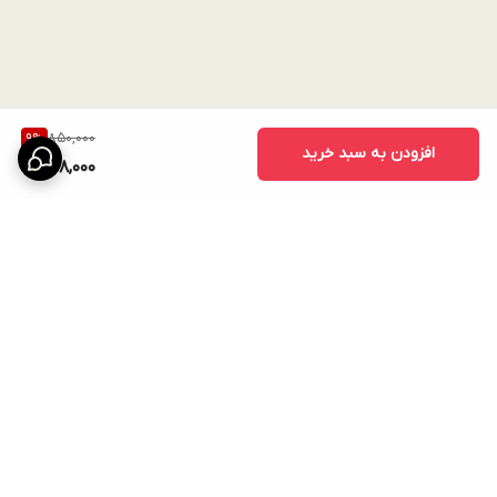
850,000
9
%
افزودن به سبد خرید
768,000
برگشت به بالا