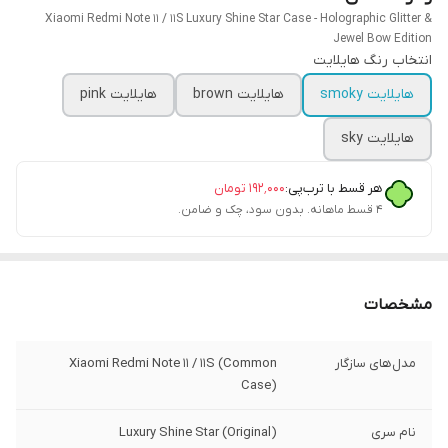
Xiaomi Redmi Note 11 / 11S Luxury Shine Star Case - Holographic Glitter &
Jewel Bow Edition
انتخاب رنگ هایلایت
هایلایت smoky
هایلایت brown
هایلایت pink
هایلایت sky
هر قسط با ترب‌پی:
۱۹۲٬۰۰۰
تومان
۴ قسط ماهانه. بدون سود، چک و ضامن.
مشخصات
مدل‌های سازگار
Xiaomi Redmi Note 11 / 11S (Common
Case)
نام سری
Luxury Shine Star (Original)