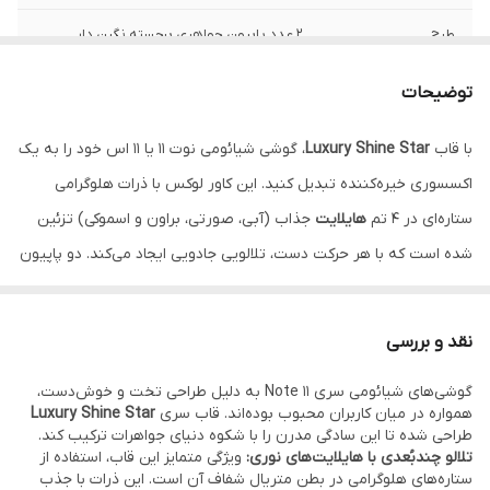
طرح
۲ عدد پاپیون جواهری برجسته نگین دار
تکنولوژی نوری
هایلایت هلوگرامی ستاره‌ای (۴ رنگ)
توضیحات
محافظت لنز
دارد (فریم نگین‌کاری شده برجسته)
با قاب
Luxury Shine Star
، گوشی شیائومی نوت ۱۱ یا ۱۱ اس خود را به یک
اکسسوری خیره‌کننده تبدیل کنید. این کاور لوکس با ذرات هلوگرامی
رنگ‌بندی
هایلایت صورتی، آبی، براون، اسموکی
ستاره‌ای در ۴ تم
هایلایت
جذاب (آبی، صورتی، براون و اسموکی) تزئین
متریال بدنه
TPU شفاف ضد شوک و ضد زردی
شده است که با هر حرکت دست، تلالویی جادویی ایجاد می‌کند. دو پاپیون
جواهری برجسته و نگین‌کاری‌های ظریف دور محافظ لنز، این قاب را به
انتخابی بی‌نظیر برای مراسم‌ها تبدیل کرده است. بدنه شفاف این گارد،
نقد و بررسی
زیبایی طراحی گوشی شما را با درخشش جواهرات ادغام می‌کند.
نقد و
گوشی‌های شیائومی سری Note 11 به دلیل طراحی تخت و خوش‌دست،
اقساط از ترب پی و اسنپ پی و دیجی پی
همواره در میان کاربران محبوب بوده‌اند. قاب سری
Luxury Shine Star
طراحی شده تا این سادگی مدرن را با شکوه دنیای جواهرات ترکیب کند.
تلالو چندبُعدی با هایلایت‌های نوری:
ویژگی متمایز این قاب، استفاده از
ستاره‌های هلوگرامی در بطن متریال شفاف آن است. این ذرات با جذب