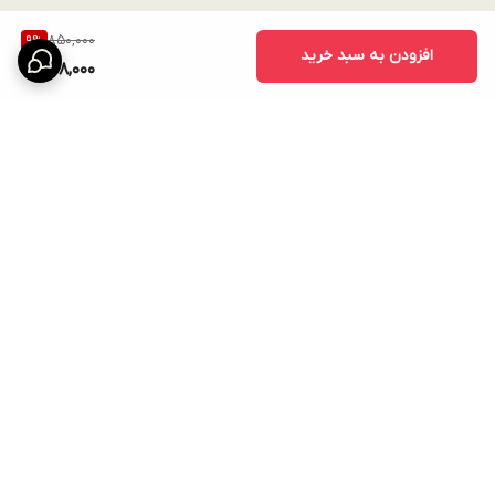
850,000
9
%
افزودن به سبد خرید
768,000
برگشت به بالا
ارسال ویژه
امکان خرید اقساطی همه ی
محصولات با torob pay