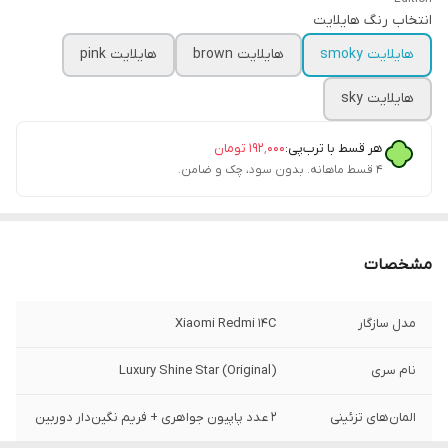
انتخاب رنگ هایلایت
هایلایت smoky
هایلایت brown
هایلایت pink
هایلایت sky
هر قسط با ترب‌پی:
۱۹۲٬۰۰۰
تومان
۴ قسط ماهانه. بدون سود، چک و ضامن.
مشخصات
مدل سازگار
Xiaomi Redmi 14C
نام سری
Luxury Shine Star (Original)
المان‌های تزئینی
۲ عدد پاپیون جواهری + فریم نگین‌دار دوربین