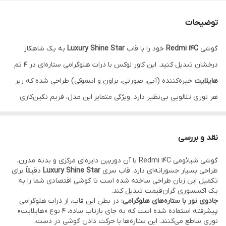
تکنولوژی نوری
هایلایت هلوگرامی ستاره‌ای (۴ طیف رنگ)
توضیحات
محافظت دوربین
دارد (پوشش ۳۶۰ درجه فریم دوربین)
گوشی
Redmi 14C
خود را با قاب
Luxury Shine Star
به یک شاهکار
رنگ‌بندی
هایلایت صورتی، آبی، براون، اسموکی
درخشان تبدیل کنید. این کاور لوکس با ذرات هلوگرامی ستاره‌ای در ۴ تم
جنس بدنه
TPU شفاف با لایه ضد‌زردی و شوک‌گیر
هایلایت
خیره‌کننده (آبی، صورتی، براون و اسموکی) طراحی شده که زیر
هر نوری تلالویی بی‌نظیر دارد. ویژگی متمایز این مدل، فریم نگین‌کاری
شده دور دوربین دایره‌ای بزرگ ردمی ۱۴ سی و دو پاپیون جواهری برجسته
است که استایلی اشرافی به گوشی می‌بخشد. بدنه شفاف این گارد، رنگ
نقد و بررسی
اصلی گوشی را حفظ کرده و با درخشش ستاره‌ها ادغام می‌کند.
نقد و
گوشی شیائومی Redmi 14C با آن دوربین دایره‌ای مرکزی و بدنه مدرن،
اقساط از ترب پی و اسنپ پی و دیجی پی
طراحی بسیار جسورانه‌ای دارد. قاب سری
Luxury Shine Star
دقیقاً برای
تکمیل این زبان طراحی ساخته شده است تا گوشی اقتصادی شما را به
یک اکسسوری گران‌قیمت تبدیل کند.
جادوی نور با ستاره‌های هلوگرامی:
در بطن این قاب، از ذرات هلوگرامی
پیشرفته استفاده شده است که به جای بازتاب ساده، ۴ نوع «هایلایت»
نوری ساطع می‌کنند. این ستاره‌ها با حرکت دادن گوشی در دست،