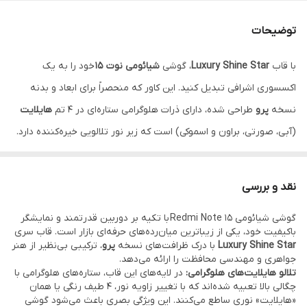
ویژگی بصری
هایلایت هلوگرامی ستاره‌ای (۴ رنگ)
توضیحات
محافظت دوربین
فریم نگین‌کاری شده اختصاصی Note 15
با قاب
Luxury Shine Star
، گوشی
شیائومی نوت 15
خود را به یک
انتخاب رنگ
هایلایت صورتی، آبی، براون، اسموکی
اکسسوری اشرافی تبدیل کنید. این کاور که منحصراً برای ابعاد و بدنه
جنس بدنه
TPU شفاف ضد شوک و ضد زردی
نسخه
پرو
طراحی شده، دارای ذرات هلوگرامی ستاره‌ای در ۴ تم
هایلایت
(آبی، صورتی، براون و اسموکی) است که زیر نور تلالویی خیره‌کننده دارد.
دو پاپیون جواهری برجسته و فریم تمام‌نگین دور ماژول دوربین
نوت 15
،
جلوه‌ای مجلل به گوشی شما می‌بخشد. بدنه شفاف این گارد، محافظتی
نقد و بررسی
۳۶۰ درجه را در کنار حفظ زیبایی اصلی دستگاه فراهم می‌کند.
نقد و
گوشی شیائومی Redmi Note 15 با تکیه بر دوربین قدرتمند و نمایشگر
اقساط از ترب پی و اسنپ پی و دیجی پی
باکیفیت خود، یکی از زیباترین میان‌رده‌های حرفه‌ای بازار است. قاب سری
Luxury Shine Star
با درک ظرافت‌های نسخه
پرو
، ترکیبی بی‌نظیر از هنر
جواهری و مهندسی محافظت را ارائه می‌دهد.
تلالو هایلایت‌های هلوگرامی:
در لایه‌های این قاب، ستاره‌های هلوگرامی با
چگالی بالا تعبیه شده‌اند که با تغییر زاویه نور، ۴ طیف رنگی یا همان
«هایلایت» نوری ساطع می‌کنند. این ویژگی بصری باعث می‌شود گوشی