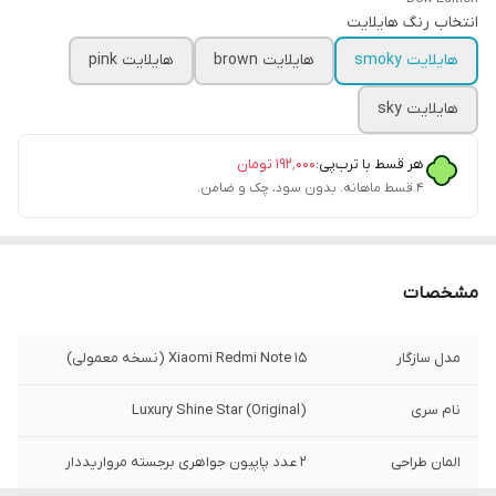
انتخاب رنگ هایلایت
هایلایت smoky
هایلایت brown
هایلایت pink
هایلایت sky
هر قسط با ترب‌پی:
۱۹۲٬۰۰۰
تومان
۴ قسط ماهانه. بدون سود، چک و ضامن.
مشخصات
مدل سازگار
Xiaomi Redmi Note 15 (نسخه معمولی)
نام سری
Luxury Shine Star (Original)
المان طراحی
۲ عدد پاپیون جواهری برجسته مرواریددار