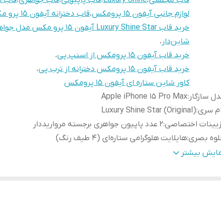
قاب مجلسی
،
Luxury Shine
،
قاب پاپیونی
،
قاب جواهری
،
قاب ه
لوازم جانبی آیفون 15 پرومکس
،
قاب دخترانه آیفون ۱۵ پرو مکس
خرید قاب Luxury Shine Star آیفون 15 پرو مکس مدل
شاین‌دار
،
خرید قاب آیفون 15 پرومکس از اسنپ پی
،
خرید قاب آیفون 15 پرومکس دخترانه از ترب پی
،
کاور شاین ستاره ای آیفون 15 پرومکس
ل سازگار
:
Apple iPhone 15 Pro Max
م سری
:
Luxury Shine Star (Original)
زیینات اختصاصی
:
۲ عدد پاپیون جواهری برجسته مرواریددار
لوه بصری
:
هایلایت هلوگرامی ستاره‌ای (۴ طیف رنگ)
حافظت دوربین
:
فریم نگین‌کاری شده با محافظت ۳۶۰ درجه لنز
مایش بیشتر
گ‌بندی
:
هایلایت صورتی، آبی، براون، اسموکی
نس بدنه
:
TPU شفاف با تکنولوژی ضد‌زردی و ضد‌شوک