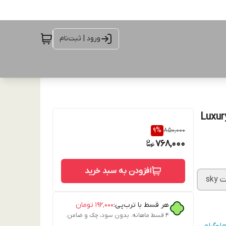
ورود | ثبت‌نام
 Luxury Shine Star
9
%
850,000
768,000
افزودن به سبد خرید
sky
هر قسط با ترب‌پی:
۱۹۲٬۰۰۰
تومان
۴ قسط ماهانه. بدون سود، چک و ضامن.