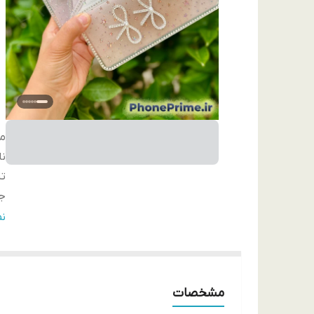
مد
نا
ت
ج
م
ن
رن
ج
مشخصات