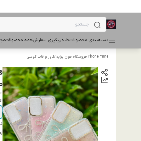
دسته‌بندی محصولات
خانه
پیگیری سفارش
همه محصولات
مجل
PhonePrime فروشگاه فون پرایم
/
کاور و قاب گوشی
طر
on
ان
دس
بر