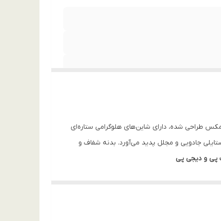
و مکس خود را به اوج درخشش برسانید. این کاور لوکس که برای بدنه تیتانیومی آیفون ۱۵ پرو مکس طراحی شده، دارای شاین‌های هلوگرامی ستاره‌ای
تایلی جادویی و مجلل پدید می‌آورد. بدنه شفاف و
 پی و دیجی پی