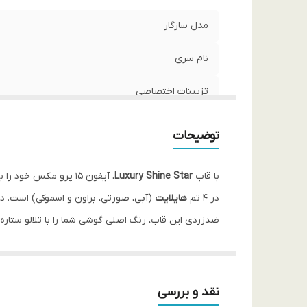
مدل سازگار
نام سری
تزیینات اختصاصی
جلوه بصری
توضیحات
محافظت دوربین
با قاب
Luxury Shine Star
رنگ‌بندی
در ۴ تم
هایلایت
(آبی، صورتی، براون و اسموکی) است. دو
ضد‌زردی این قاب، رنگ اصلی گوشی شما را با تلالو ستاره‌ه
جنس بدنه
نقد و بررسی