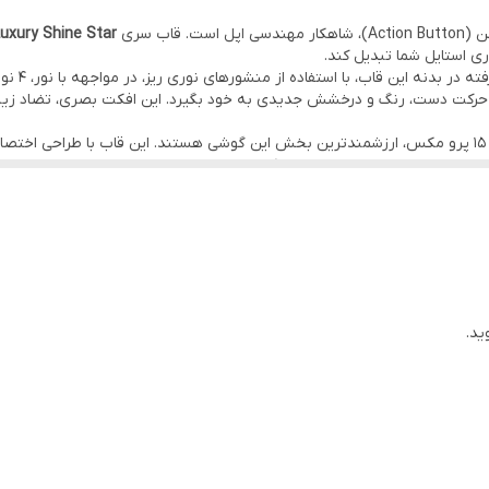
uxury Shine Star
 استایل شما تبدیل کند.
ستاره‌های
یفون ۱۵ پرو مکس شما با هر حرکت دست، رنگ و درخشش جدیدی به خود بگیرد. این افکت بصری، تض
لنزهای برجسته آیفون ۱۵ پرو مکس، ارزشمندترین بخش این گوشی هستند. این قاب با طراحی 
ر برابر ضربه و خط و خش تضمین می‌کند. وجود دو پاپیون جواهری ظریف با مروا
دکمه اکشن با دقت فوق‌العاده‌ای انجام شده‌اند تا دسترسی کاربر به قابلیت‌های آیفون ۵
ید.