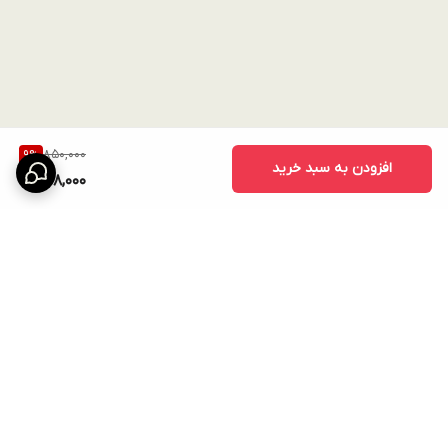
850,000
9
%
افزودن به سبد خرید
768,000
برگشت به بالا