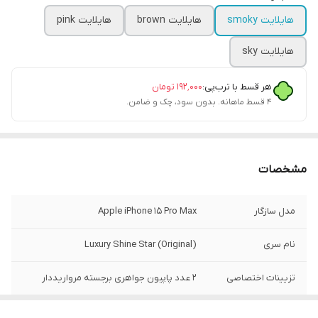
هایلایت smoky
هایلایت brown
هایلایت pink
هایلایت sky
هر قسط با ترب‌پی:
۱۹۲٬۰۰۰
تومان
۴ قسط ماهانه. بدون سود، چک و ضامن.
مشخصات
مدل سازگار
Apple iPhone 15 Pro Max
نام سری
Luxury Shine Star (Original)
تزیینات اختصاصی
۲ عدد پاپیون جواهری برجسته مرواریددار
جلوه بصری
هایلایت هلوگرامی ستاره‌ای (۴ طیف رنگ)