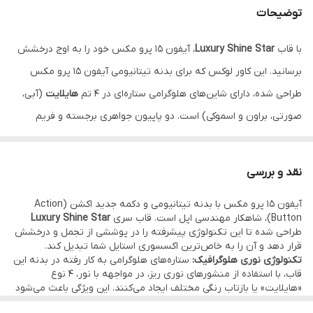
توضیحات
محافظت دوربین
فریم نگین‌کاری شده با محافظت ۳۶۰ درجه لنز
با قاب
Luxury Shine Star
، آیفون ۱۵ پرو مکس خود را به اوج درخشش
رنگ‌بندی
هایلایت صورتی، آبی، براون، اسموکی
برسانید. این کاور لوکس که برای بدنه تیتانیومی آیفون ۱۵ پرو مکس
جنس بدنه
TPU شفاف با تکنولوژی ضد‌زردی و ضد‌شوک
طراحی شده، دارای شاین‌های هلوگرامی ستاره‌ای در ۴ تم
هایلایت
(آبی،
صورتی، براون و اسموکی) است. دو پاپیون جواهری برجسته و فریم
تمام‌نگین دور لنزهای قدرتمند پرو مکس، استایلی جادویی و مجلل پدید
می‌آورد. بدنه شفاف و ضد‌زردی این قاب، رنگ اصلی گوشی شما را با تلالو
نقد و بررسی
ستاره‌ها ادغام کرده و محافظتی کامل را ارائه می‌دهد.
نقد و اقساط از ترب
آیفون ۱۵ پرو مکس با بدنه تیتانیومی و دکمه جدید اکشن (Action
پی و اسنپ پی و دیجی پی
Button)، شاهکار مهندسی اپل است. قاب سری
Luxury Shine Star
طراحی شده تا این تکنولوژی پیشرفته را در پوششی از تجمل و درخشش
قرار دهد و آن را به خاص‌ترین اکسسوری استایل شما تبدیل کند.
تکنولوژی نوری هلوگرافیک:
ستاره‌های هلوگرامی به کار رفته در بدنه این
قاب، با استفاده از منشورهای نوری ریز، در مواجهه با نور، ۴ نوع
«هایلایت» یا بازتاب رنگی مختلف ایجاد می‌کنند. این ویژگی باعث می‌شود
بدنه آیفون ۱۵ پرو مکس شما با هر حرکت دست، رنگ و درخشش