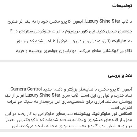
توضیحات
محافظت لنز
فریم نگین‌کاری شده اختصاصی
با قاب
Luxury Shine Star
، آیفون ۱۶ پرو مکس خود را به یک اثر هنری
رنگ‌بندی
هایلایت صورتی، آبی، براون، اسموکی
جواهری تبدیل کنید. این کاور پریمیوم با ذرات هلوگرامی ستاره‌ای در ۴
متریال بدنه
TPU شفاف ضد شوک و مقاوم در برابر تغییر
تم
هایلایت
(آبی، صورتی، براون و اسموکی) طراحی شده که زیر نور
رنگ
تلالویی کهکشانی ساطع می‌کند. دو پاپیون جواهری برجسته و فریم
تمام‌نگین دور ماژول دوربین، شکوهی بی‌نظیر به بدنه تیتانیومی آیفون
شما می‌بخشد. بدنه شفاف و ضد‌زردی این قاب، ضمن محافظت ۳۶۰
نقد و بررسی
درجه، زیبایی خیره‌کننده آیفون ۱۶ پرو مکس را به نمایش می‌گذارد.
نقد
آیفون ۱۶ پرو مکس با نمایشگر بزرگتر و دکمه جدید
Camera Control
،
و اقساط از ترب پی و اسنپ پی و دیجی پی
نماد قدرت و نوآوری اپل است. قاب سری
Luxury Shine Star
فراتر از یک
پوشش محافظ، ابزاری برای شخصی‌سازی این پرچمدار به سبک جواهرات
اشرافی است.
انعکاس نور هلوگرافیک پیشرفته:
ستاره‌های هلوگرامی به کار رفته در این
مدل، از لایه‌های منشوری چندگانه ساخته شده‌اند که با کوچکترین تغییر
در زاویه تابش نور، ۴ نوع «هایلایت» نوری مختلف ایجاد می‌کنند. این
ویژگی بصری، تضاد جذابی با بافت مدرن بدنه آیفون ۱۶ پرو مکس ایجاد