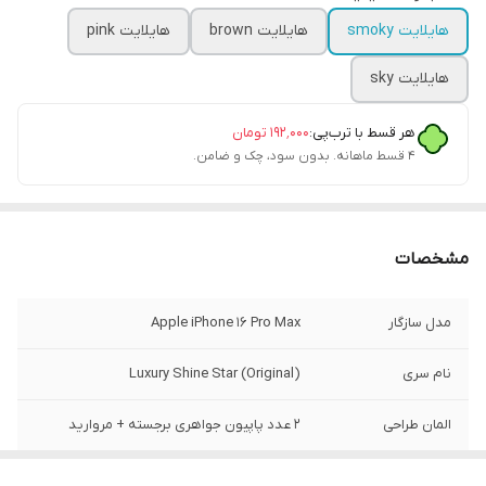
هایلایت smoky
هایلایت brown
هایلایت pink
هایلایت sky
هر قسط با ترب‌پی:
۱۹۲٬۰۰۰
تومان
۴ قسط ماهانه. بدون سود، چک و ضامن.
مشخصات
مدل سازگار
Apple iPhone 16 Pro Max
نام سری
Luxury Shine Star (Original)
المان طراحی
۲ عدد پاپیون جواهری برجسته + مروارید
تکنولوژی بصری
هایلایت هلوگرامی ستاره‌ای (۴ طیف رنگ)