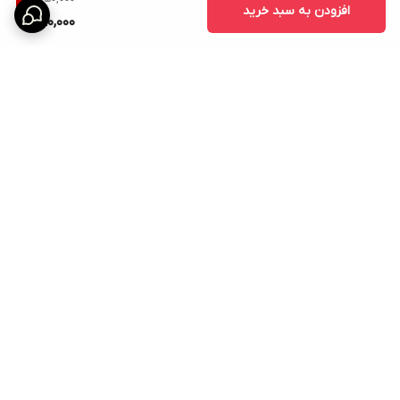
افزودن به سبد خرید
590,000
برگشت به بالا
ارسال ویژه
امکان خرید اقساطی همه ی
محصولات با torob pay