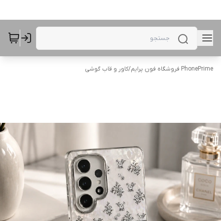
PhonePrime فروشگاه فون پرایم
/
کاور و قاب گوشی