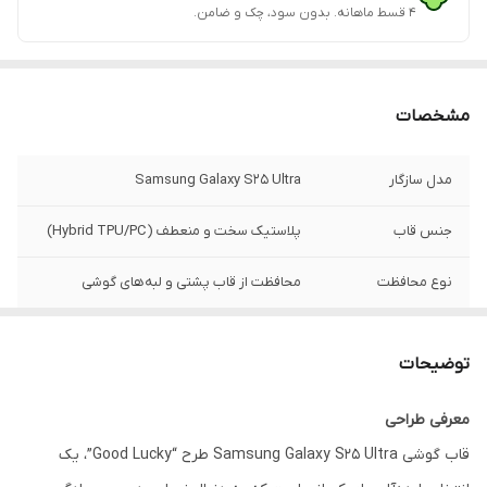
۴ قسط ماهانه. بدون سود، چک و ضامن.
مشخصات
مدل سازگار
Samsung Galaxy S25 Ultra
جنس قاب
پلاستیک سخت و منعطف (Hybrid TPU/PC)
نوع محافظت
محافظت از قاب پشتی و لبه‌های گوشی
محافظ دوربین
فریم برجسته جهت جلوگیری از تماس لنز با
سطح
توضیحات
لبه محافظ صفحه
دارد (لبه‌های برآمده برای محافظت از نمایشگر)
معرفی طراحی
قاب گوشی Samsung Galaxy S25 Ultra طرح “Good Lucky”، یک
ویژگی ظاهری
زمینه صدفی (شاین‌دار) با طرح گل‌های ظریف
مشکی