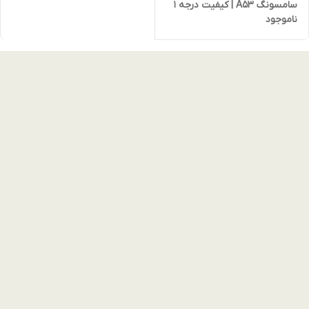
سامسونگ A53 | کیفیت درجه ۱
ناموجود
(غیر اصل) با ۵۰٪ تخفیف ویژه
انبارگردانی (نقد و اقساط)