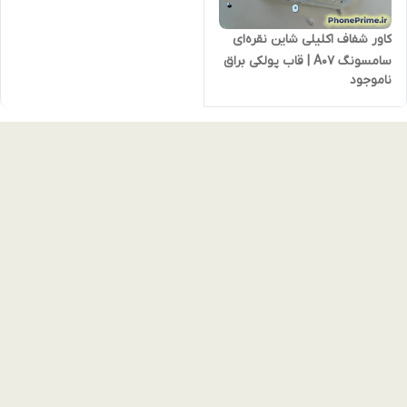
کاور شفاف اکلیلی شاین نقره‌ای
سامسونگ A07 | قاب پولکی براق
ناموجود
با مگ‌سیف و دور لنز نقره‌ای —
شیک، محکم و جذاب