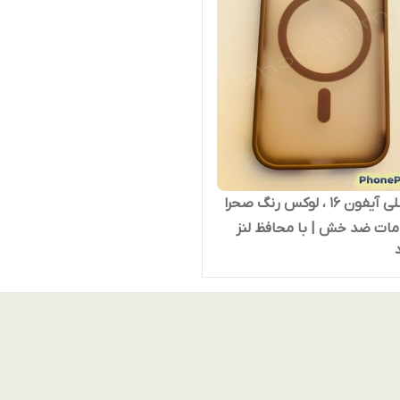
قاب اصلی آیفون 16 ، لوکس رنگ صحرا
ات ضد خش | با محافظ لنز
 فریم دور لنز تیتانیومی اصل |
 اصلی | کیفیت پریمیوم
ip