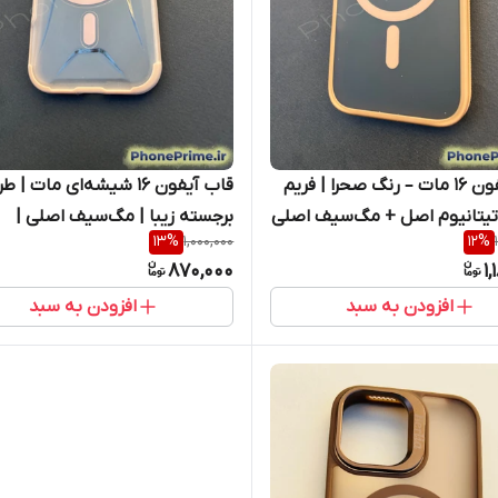
قاب آیفون 16 مات – رنگ صحرا | فریم
قاب آیفون 16 شیشه‌ای
 تیتانیوم اصل + مگ‌سیف اصلی
برجسته زیبا | مگ‌سیف اصلی |
13
%
1,000,000
12
%
 خوش‌دست و ضد تغییر رنگ
برجسته‌کاری لوکس + فریم لنز | گا
870,000
1
ip
مقاوم پریمیوم آیفون 16
افزودن به سبد
افزودن به سبد