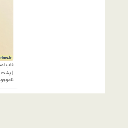
| پشت م
ناموجود
همرنگ و
مگ‌سیف
hone 16