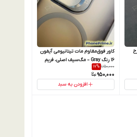
 مات | طرح
کاور فوق‌مقاوم مات تیتانیومی آیفون
16 رنگ Gray – مگ‌سیف اصلی، فریم
17
%
1,150,000
رد
استندشو، محافظ لنز شیشه‌ای +
950,000
کیفیت پریمیوم بدون تغییر رنگ
افزودن به سبد