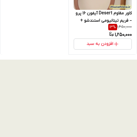
کاور مقاوم Desert آیفون 16 پرو
– فریم تیتانیومی استندشو +
1,450,000
13
%
مگ‌سیف اورجینال + پک ۳عددی
1,250,000
محافظ لنز همرنگ
افزودن به سبد