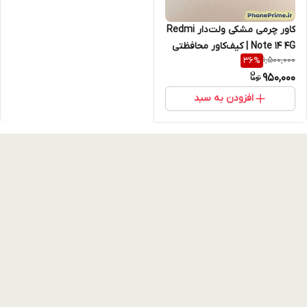
کاور چرمی مشکی ولت‌دار Redmi
Note 14 4G | کیف‌کاور محافظتی
1,500,000
36
%
با جای کارت، استند --- نوت 14
950,000
افزودن به سبد