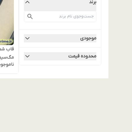
برند
موجودی
محدوده قیمت
مگ‌سیف 
ناموجود
فوق‌لوک
آیفون 15 پرو مکس | کیفیت پریمیوم