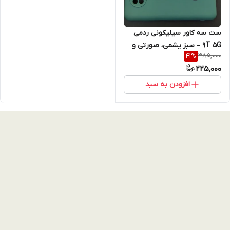
ست سه کاور سیلیکونی ردمی
9T 5G – سبز یشمی، صورتی و
385,000
41
%
مشکی redmi 9t
225,000
افزودن به سبد