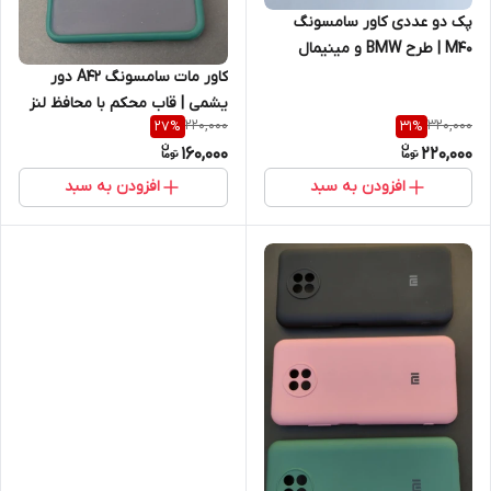
پک دو عددی کاور سامسونگ
M40 | طرح BMW و مینیمال
لبخند — براق و باکیفیت
کاور مات سامسونگ A42 دور
یشمی | قاب محکم با محافظ لنز
220,000
320,000
27
%
31
%
و جنس درجه‌یک
160,000
220,000
افزودن به سبد
افزودن به سبد