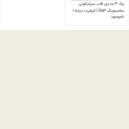
پک ۳ عددی قاب سیلیکونی
سامسونگ A53 | کیفیت درجه ۱
ناموجود
(غیر اصل) با ۵۰٪ تخفیف ویژه
انبارگردانی (نقد و اقساط)