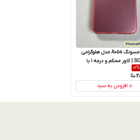
قاب سامسونگ A05s مدل هلوگرامی
SO COOL | کاور محکم و درجه ۱ با
18
%
ز برجسته (نقد و اقساط)
2
افزودن به سبد