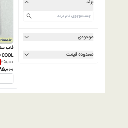
برند
موجودی
محدوده قیمت
350,000
فریم لن
85,000