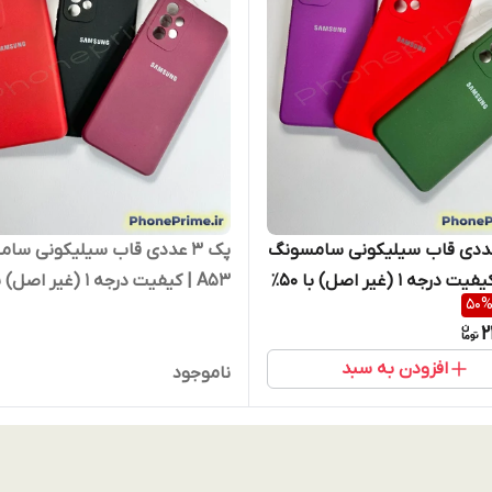
 ۳ عددی قاب سیلیکونی سامسونگ
پک ۳ عددی قاب سیلیکونی سا
A53 | کیفیت درجه ۱ (غیر اصل) با ۵۰٪
50
یژه انبارگردانی (نقد و اقساط)
تخفیف ویژه انبارگردانی (نقد و ا
2
افزودن به سبد
ناموجود