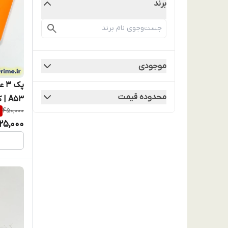
برند
موجودی
پک
محدوده قیمت
%
450,000
ویژه انب
25,000