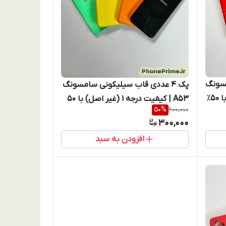
مسونگ
پک ۴ عددی قاب سیلیکونی سامسونگ
A53 | کیفیت درجه ۱ (غیر اصل) با ۵۰٪
A53 | کیفیت درجه ۱ (غیر اصل) با 50
50
%
600,000
قساط)
درصد تخفیف واقعی (نقد و اقساط)
300,000
افزودن به سبد