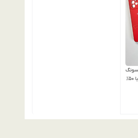
مسونگ
A53 | کیفیت درجه ۱ (غیر اصل) با ۵۰٪
قساط)