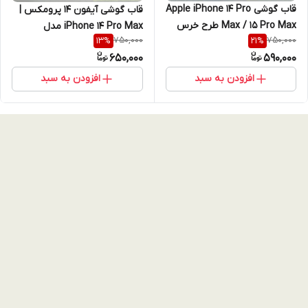
قاب گوشی Apple iPhone 14 Pro
قاب گوشی آیفون 14 پرومکس |
Max / 15 Pro Max طرح خرس
iPhone 14 Pro Max مدل
750,000
750,000
13
%
21
%
فانتزی (Cute Bear) برجسته با
شیشه‌ای شاین بنفش با فریم لنز
650,000
590,000
محافظ دوربین
تیتانیومی (نقد و اقساط)
افزودن به سبد
افزودن به سبد