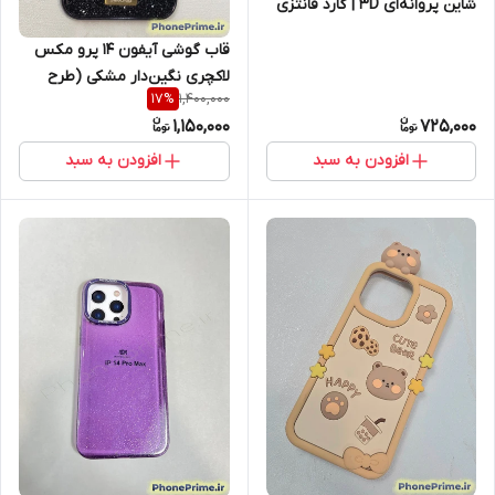
شاین پروانه‌ای 3D | گارد فانتزی
لوکس با بدنه فوق‌محکم، محافظ
قاب گوشی آیفون 14 پرو مکس
لنز برجسته و فیت دقیق دوربین
لاکچری نگین‌دار مشکی (طرح
1,400,000
17
%
سواروسکی) با قابلیت مگ‌سیف
1,150,000
725,000
افزودن به سبد
افزودن به سبد