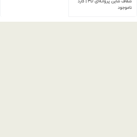
شفاف شاین پروانه‌ای 3D | گارد
ناموجود
فانتزی لوکس با بدنه فوق‌محکم
و محافظ لنز