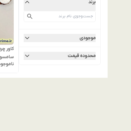
برند
موجودی
کاور چر
محدوده قیمت
سامسونگ A16 ولت دار
ناموجود