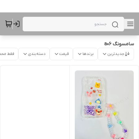
سامسونگ a06
جدیدترین
برندها
قیمت
دسته‌بندی
فقط محص