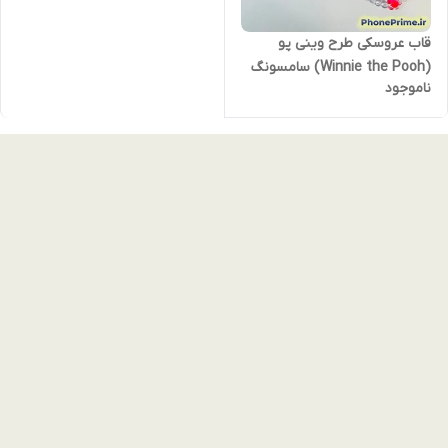
قاب عروسکی طرح وینی پو
(Winnie the Pooh) سامسونگ
ناموجود
A06 - مدل موج‌دار بنددار