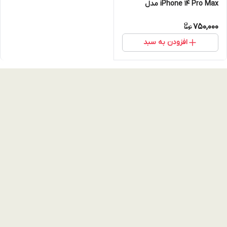
iPhone 14 Pro Max مدل
شیشه‌ای رنگ بنفش Magsafe
750,000
با فریم لنز تیتانیومی
افزودن به سبد