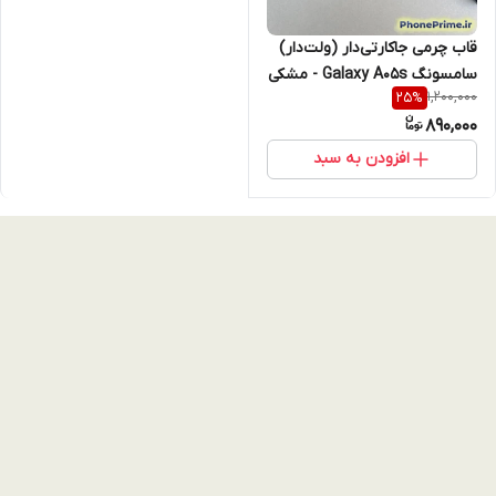
قاب چرمی جاکارتی‌دار (ولت‌دار)
سامسونگ Galaxy A05s - مشکی
1,200,000
25
%
استندشو
890,000
افزودن به سبد