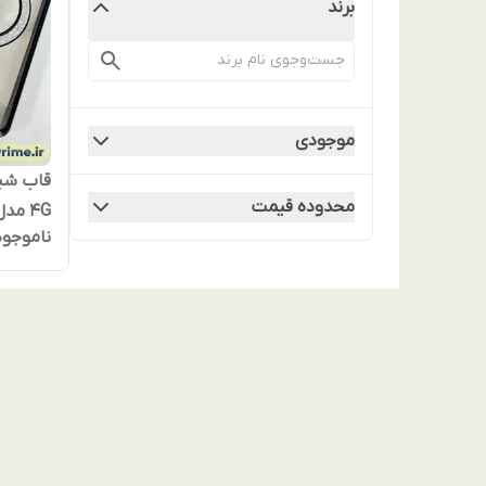
برند
موجودی
محدوده قیمت
ناموجود
اقساط) نوت