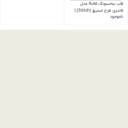
قاب سامسونگ A05s مدل
فانتزی طرح استیچ (Stitch) |
ناموجود
کاور بنفش با محافظ لنز برجسته
و دکمه‌های نقره‌ای (نقد و
اقساط)