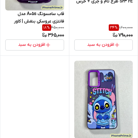
S23 FE طرح تام و جری + خرس
اسپرت فندی
قاب سامسونگ A05s مدل
فانتزی عروسکی بنفش | کاور
450,000
1,200,000
18
%
34
%
طرح Happy World بدنه نشکن و
365,000
790,000
محکم (نقد و اقساط)
افزودن به سبد
افزودن به سبد