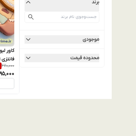
برند
موجودی
محدوده قیمت
%
670,000
جدید + 
95,000
قهوه‌ای