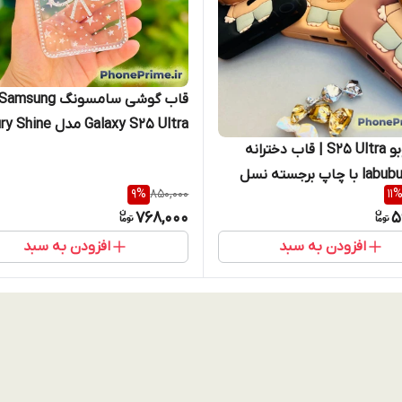
قاب گوشی سامسونگ Samsung
Galaxy S25 Ultra مدل e
کاور لبوبو S25 Ultra | قاب دخترانه
Star طرح پاپیون جواهری سامس
فانتزی labubu با چاپ برجسته نسل
اس۲۵ اولترا
9
%
850,000
11
محافظت ضد ضربه – کرم،
768,000
5
، مشکی
افزودن به سبد
افزودن به سبد