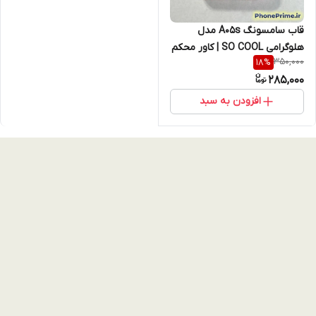
قاب سامسونگ A05s مدل
هلوگرامی SO COOL | کاور محکم
350,000
18
%
و درجه ۱ با فریم لنز برجسته (نقد
285,000
و اقساط)
افزودن به سبد