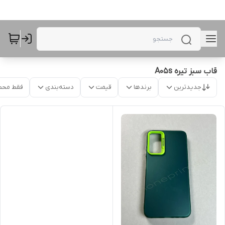
قاب سبز تیره A05s
جدیدترین
برندها
قیمت
دسته‌بندی
فقط محص