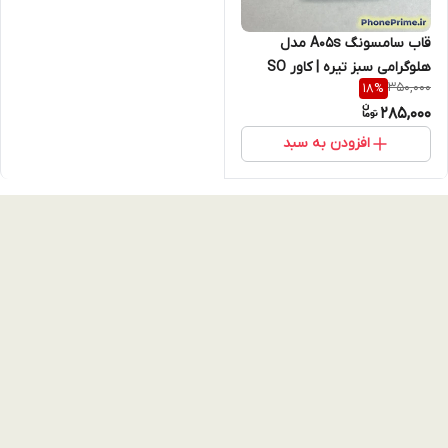
قاب سامسونگ A05s مدل
هلوگرامی سبز تیره | کاور SO
350,000
18
%
COOL بدنه مقاوم درجه ۱ (نقد و
285,000
اقساط)
افزودن به سبد