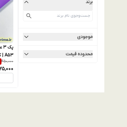
برند
موجودی
پک
محدوده قیمت
%
450,000
تخفیف و
25,000