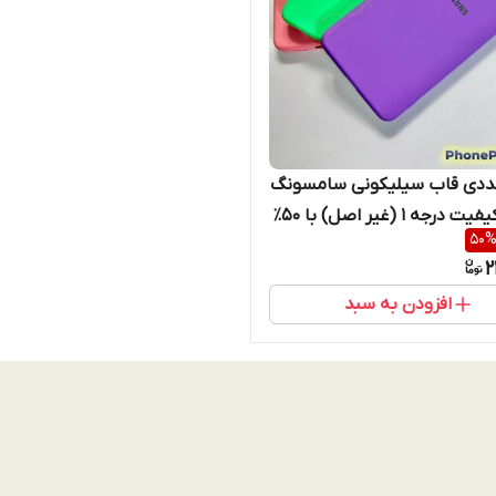
 ۳ عددی قاب سیلیکونی سامسونگ
A53 | کیفیت درجه ۱ (غیر اصل) با ۵۰٪
50
یژه انبارگردانی (نقد و اقساط)
2
افزودن به سبد