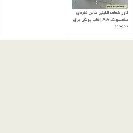
کاور شفاف اکلیلی شاین نقره‌ای
سامسونگ A07 | قاب پولکی براق
ناموجود
با مگ‌سیف و دور لنز نقره‌ای —
شیک، محکم و جذاب