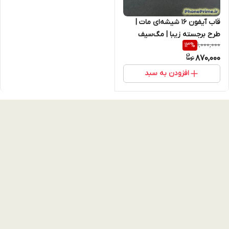
قاب آیفون 16 شیشه‌ای مات |
طرح برجسته زیبا | مگ‌سیف
1,000,000
13
%
اصلی | برجسته‌کاری لوکس +
870,000
فریم لنز | گارد مقاوم پریمیوم
آیفون 16
افزودن به سبد