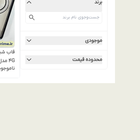
برند
موجودی
محدوده قیمت
ناموجود
اقساط) نوت