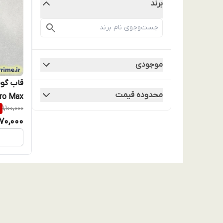
برند
موجودی
محدوده قیمت
%
1,100,000
70,000
(نقد و 