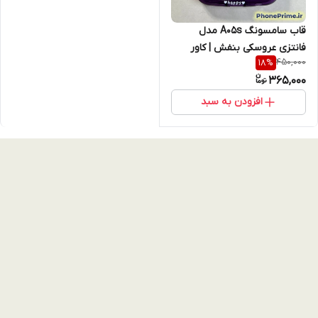
قاب سامسونگ A05s مدل
فانتزی عروسکی بنفش | کاور
450,000
18
%
طرح Happy World بدنه نشکن
365,000
و محکم (نقد و اقساط)
افزودن به سبد