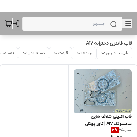
قاب فانتزی دخترانه A17
جدیدترین
برندها
قیمت
دسته‌بندی
فقط محص
قاب اکلیلی شفاف شاین
سامسونگ A17 | کاور پولکی
650,000
12
%
نقره‌ای با حلقه مگ‌سیف و دور