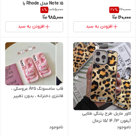
Note 15 مدل Rhode با
1,075,000
220,000
8
%
27
%
نگهدارنده لیپ گلس | با کیفیت
985,000
160,000
عالی و ثابت بدون تغییر رنگ
افزودن به سبد
افزودن به سبد
قاب سامسونگ A25 عروسکی ،
فانتزی دخترانه ، بدون تغییر
رنگ و کیفیت ساخت بی نظیر
کاور ماربل طرح پلنگی طلایی
آیفون 13/ 14 /15 نرمال
ناموجود
ناموجود