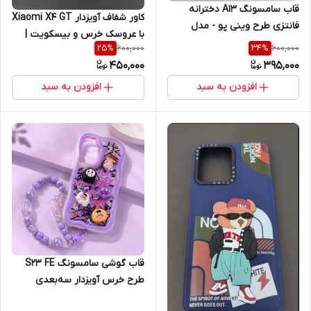
قاب سامسونگ A13 دخترانه
کاور شفاف آویزدار Xiaomi X4 GT
فانتزی طرح وینی پو - مدل
با عروسک خرس و بیسکویت |
عروسک برجسته آویزدار (نقد و
600,000
600,000
25
%
34
%
قاب کمیاب فانتزی دخترانه
اقساط)
450,000
395,000
افزودن به سبد
افزودن به سبد
قاب گوشی سامسونگ S23 FE
طرح خرس آویزدار سه‌بعدی