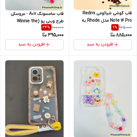
قاب گوشی شیائومی Redmi
قاب سامسونگ A07 - عروسکی
Note 14 Pro مدل Rhode به
طرح وینی پو (Winnie the
600,000
975,000
34
%
9
%
همراه لیپ گلس اصل
Pooh) مدل موج‌دار بنددار (نقد
395,000
885,000
و اقساط)
افزودن به سبد
افزودن به سبد