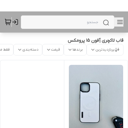
قاب لاکچری آِفون 15 پرومکس
پربازدیدترین
برندها
قیمت
دسته‌بندی
فقط م