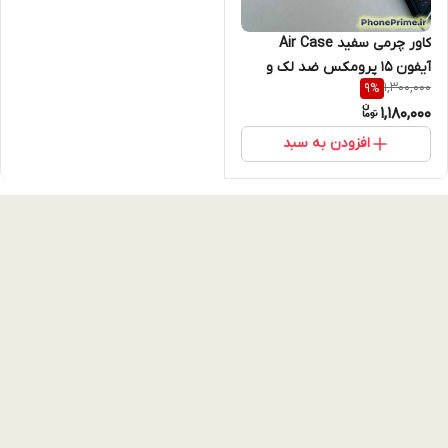
کاور چرمی سفید Air Case
آیفون 15 پرومکس ضد لک و
1,300,000
9
%
همیشه تمیز | قاب لاکچری ،
1,180,000
طراحی مینیمال پریمیوم و لایه
داخلی ضدضربه
افزودن به سبد