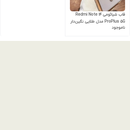
قاب شیائومی Redmi Note 14
ProPlus 5G مدل طلایی نگین‌دار
ناموجود
مجلسی Luxury Diamond |
محافظ لنزدار برای نوت 14
پروپلاس 5 جی(نقد و اقساط)