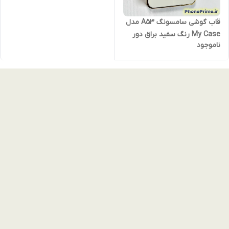
قاب گوشی سامسونگ A53 مدل
My Case رنگ سفید براق دور
ناموجود
طلایی با محافظ لنز شیشه‌ای
(نقد و اقساط)