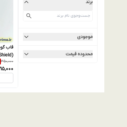
برند
موجودی
محدوده قیمت
350,000
اقساط)
215,000