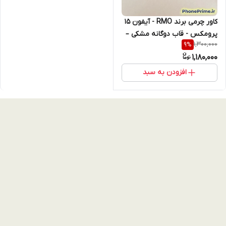
کاور چرمی برند RMO - آیفون 15
پرومکس - قاب دوگانه مشکی –
1,300,000
9
%
سبک، خوش‌دست و Ultra
1,180,000
Premium
افزودن به سبد