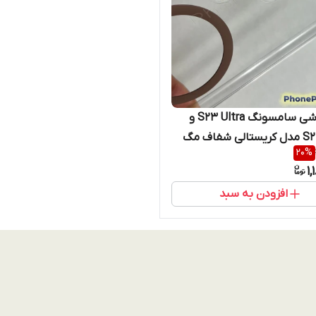
قاب گوشی سامسونگ S23 Ultra و
S24 Ultra مدل کریستالی شفاف مگ
20
%
 با فریم تیتانیوم رنگ صحرایی
1
افزودن به سبد