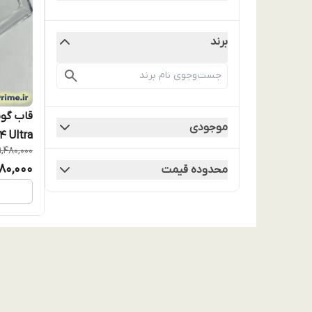
برند
موجودی
1,480,000
سیف دار
,180,000
محدوده قیمت
(Desert Titanium)