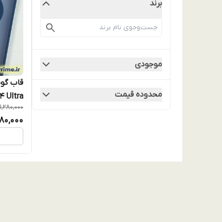
برند
موجودی
محدوده قیمت
1,280,000
ia
,180,000
سیف دار