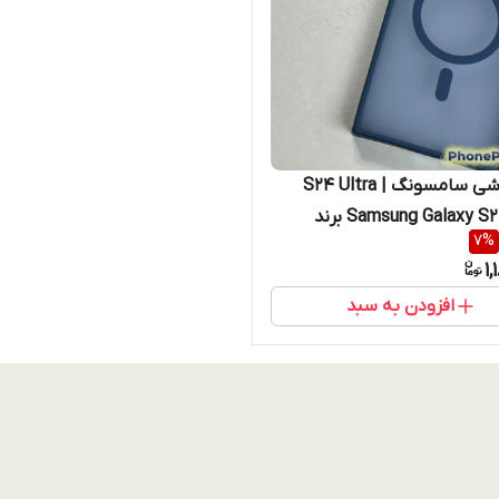
قاب گوشی سامسونگ S24 Ultra |
Samsung Galaxy S24 Ultra برند
7
%
Berl اصل تیتانیومی استندشو مگ
1
 (نقد و اقساط)
افزودن به سبد