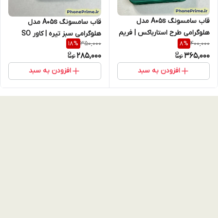
قاب سامسونگ A05s مدل
قاب سامسونگ A05s مدل
هلوگرامی طرح استارباکس | فریم
هلوگرامی سبز تیره | کاور SO
350,000
400,000
18
%
8
%
سبز روشن با محافظ لنز SO
COOL بدنه مقاوم درجه ۱ (نقد و
285,000
365,000
COOL (نقد و اقساط)
اقساط)
افزودن به سبد
افزودن به سبد