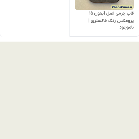
قاب چرمی اصل آیفون 15
پرومکس رنگ خاکستری |
ناموجود
مگ‌سیف اورجینال | کیفیت
پریمیوم و شیک