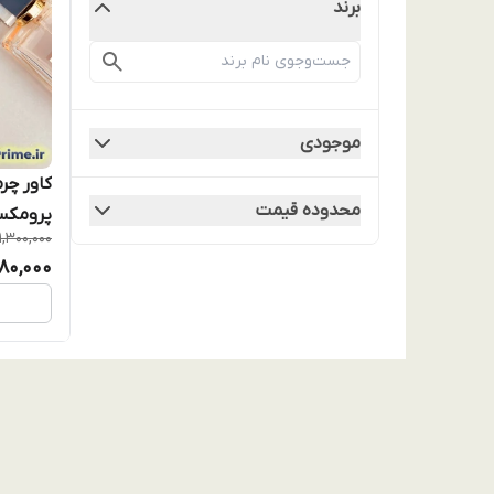
برند
موجودی
محدوده قیمت
1,300,000
خوش‌دست و ium
,180,000