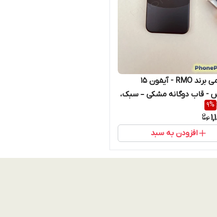
کاور چرمی برند RMO - آیفون 15
پرومکس - قاب دوگانه مشکی – سبک،
9
%
Ultra Prem
1
افزودن به سبد