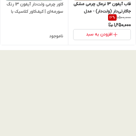
قاب آیفون 13 نرمال چرمی مشکی
کاور چرمی ولت‌دار آیفون 13 رنگ
جاکارتی‌دار (ولت‌دار) - مدل
سورمه‌ای | کیف‌کاور کلاسیک با
1,500,000
16
%
استندشو کلاسیک کیفیت
جای کارت، استند و محافظت 360
1,250,000
پریمیوم -- IPHONE 13
درجه
افزودن به سبد
ناموجود