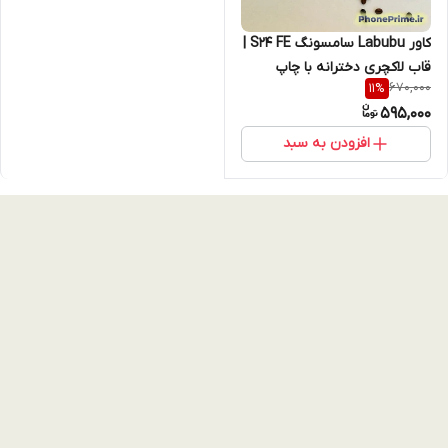
کاور Labubu سامسونگ S24 FE |
قاب لاکچری دخترانه با چاپ
670,000
11
%
برجسته سه‌بعدی + محافظ لنز و
595,000
ضربه‌گیر – رنگ‌بندی کرم،
قهوه‌ای، مشکی
افزودن به سبد